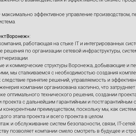
— максимально эффективное управление производством, п
истема.
ектВоронеж»:
омпания, работающая на стыке IT и интегрированных си
е решения по организации сетевой инфраструктуры, систе
етчеризации.
ные и коммерческие структуры Воронежа, добывающие и п
ними, мы сталкиваемся с необходимостью создания компл
 следствие принятие решений, управляемость и эффективн
 инженерия компании организована хаотично, что затрудня
ке оптимального технического решения, создании проект
ии проекта с дальнейшим гарантийным и постгарантийным
конкурентным преимуществом, поскольку мы, как систем
ого этапа проекта и всего проекта в целом.
нтаж и обслуживание систем безопасности, связи, IT-сетей
еству позволяет компании смело смотреть в будущее и стр