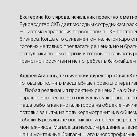
Екатерина Котлярова, начальник проектно-сметн
Руководство СКВ дает молодым сотрудникам раск
— Система управления персоналом в СКВ построен
бизнеса. Когда его фундаментом является ядро оп
готовых не только предлагать решения, но и брат
сотрудники полны энергии и готовы показывать рез
грамотно просчитан и не потребует в ближайшем
Андрей Агарков, технический директор «СвязьК
Готовы выполнять масштабные проекты оператив
— Любая реализация проектных решений на объект
параллельно несколько подрядных узконаправленн
Наша работа как инсталляторов на объекте начин
потолки зашиты, на полу керамогранит и, в обще
кабели. В результате возникают интересные реше
монтажников. Мы всегда находим решение в тесн
Наши монтажные бригады — это многопрофильные 