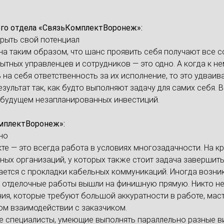
ого отдела «СвязьКомплектВоронеж»:
рыть свой потенциал
а таким образом, что шанс проявить себя получают все с
ытных управленцев и сотрудников — это одно. А когда к н
ь на себя ответственность за их исполнение, то это удва
ультат так, как будто выполняют задачу для самих себя. В
 будущем незапланированных инвестиций.
омплектВоронеж»:
но
е — это всегда работа в условиях многозадачности. На кр
ых организаций, у которых также стоит задача завершить
ается с прокладки кабельных коммуникаций. Иногда возни
м, отделочные работы вышли на финишную прямую. Никто н
ния, которые требуют большой аккуратности в работе, ма
ом взаимодействии с заказчиком.
специалисты, умеющие выполнять параллельно разные вид