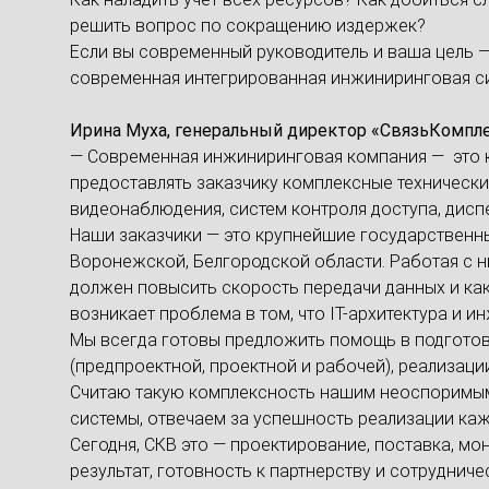
решить вопрос по сокращению издержек?
Если вы современный руководитель и ваша цель 
современная интегрированная инжиниринговая с
Ирина Муха, генеральный директор «СвязьКомпл
— Современная инжиниринговая компания — это к
предоставлять заказчику комплексные технически
видеонаблюдения, систем контроля доступа, дисп
Наши заказчики — это крупнейшие государствен
Воронежской, Белгородской области. Работая с 
должен повысить скорость передачи данных и как
возникает проблема в том, что IT-архитектура и
Мы всегда готовы предложить помощь в подготов
(предпроектной, проектной и рабочей), реализац
Считаю такую комплексность нашим неоспоримым 
системы, отвечаем за успешность реализации кажд
Сегодня, СКВ это — проектирование, поставка, мо
результат, готовность к партнерству и сотруднич