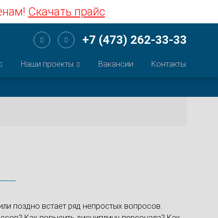
енам!
Скачать прайс
+7 (473) 262-33-33
Наши проекты
Вакансии
Контакты
ли поздно встает ряд непростых вопросов.
ессов? Как повысить дисциплину персонала? Как