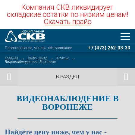
Компания СКВ ликвидирует
складские остатки по низким ценам!
Скачать прайс
+7 (473) 262-33-33
Проектирование, монтаж, обслуживание
Главная
Инфо-центр
Статьи
Видеонаблюдение в Воронеже
В РАЗДЕЛ
ПРЕДЫДУЩАЯ
СЛЕДУ
ВИДЕОНАБЛЮДЕНИЕ В
ВОРОНЕЖЕ
СТАТЬЯ
СТАТЬЯ
Найдёте цену ниже, чем у нас -