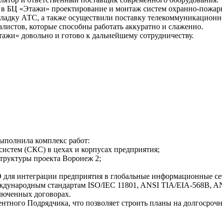
в БЦ «Этажи» проектирование и монтаж систем охранно-пожарн
наладку АТС, а также осуществили поставку телекоммуникационн
листов, которые способны работать аккуратно и слаженно.
жи» довольно и готово к дальнейшему сотрудничеству.
ыполнила комплекс работ:
истем (СКС) в цехах и корпусах предприятия;
структуры проекта Воронеж 2;
O для интеграции предприятия в глобальные информационные се
ждународным стандартам ISO/IEC 11801, ANSI TIA/EIA-568B, A
люченных договорах.
тного Подрядчика, что позволяет строить планы на долгосрочн