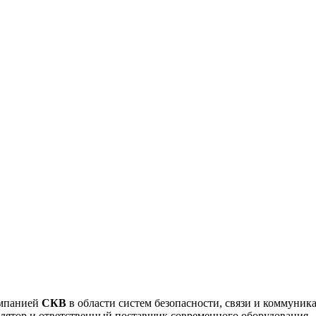
омпанией
СКВ
в области систем безопасности, связи и коммуник
ллятор и ответственный поставщик современного оборудования.