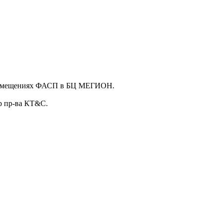
в помещениях ФАСП в БЦ МЕГИОН.
р пр-ва КТ&С.