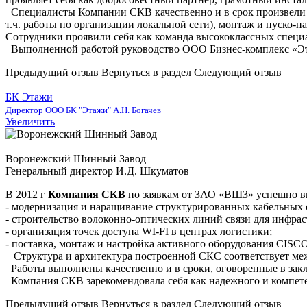
Специалисты Компании СКВ качественно и в срок произвели 
т.ч. работы по организации локальной сети), монтаж и пуско-
Сотрудники проявили себя как команда высококлассных специа
Выполненной работой руководство ООО Бизнес-комплекс «Эта
Предыдущий отзыв
Вернуться в раздел
Следующий отзыв
БК Этажи
Директор ООО БК "Этажи" А.Н. Богачев
Увеличить
Воронежский Шинный Завод
Генеральный директор И.Д. Шкуматов
В 2012 г
Компания
СКВ
по заявкам от ЗАО «ВШЗ» успешно в
- модернизация и наращивание структурированных кабельных с
- строительство волоконно-оптических линий связи для инфра
- организация точек доступа WI-FI в центрах логистики;
- поставка, монтаж и настройка активного оборудования CISC
Структура и архитектура построенной СКС соответствует ме
Работы выполнены качественно и в сроки, оговоренные в зак
Компания СКВ зарекомендовала себя как надежного и компетен
Предыдущий отзыв
Вернуться в раздел
Следующий отзыв